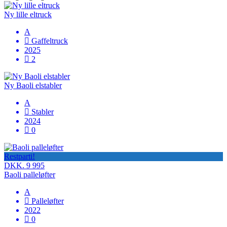
Ny lille eltruck
A
Gaffeltruck
2025
2
Ny Baoli elstabler
A
Stabler
2024
0
Restparti!
DKK. 9 995
Baoli palleløfter
A
Palleløfter
2022
0