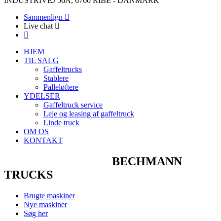
INDUSTRIVEJ 56A, 6760 RIBE - DANMARK
Sammenlign
Live chat
HJEM
TIL SALG
Gaffeltrucks
Stablere
Palleløftere
YDELSER
Gaffeltruck service
Leje og leasing af gaffeltruck
Linde truck
OM OS
KONTAKT
VELKOMMEN TIL
BECHMANN
TRUCKS
Brugte maskiner
Nye maskiner
Søg her