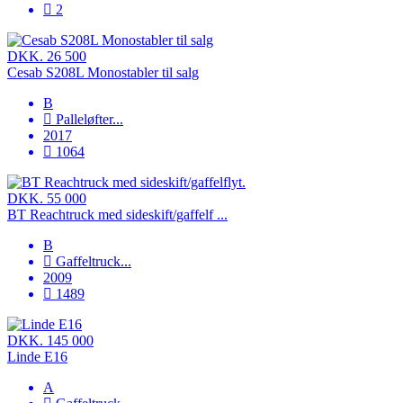
2
DKK. 26 500
Cesab S208L Monostabler til salg
B
Palleløfter
...
2017
1064
DKK. 55 000
BT Reachtruck med sideskift/gaffelf ...
B
Gaffeltruck
...
2009
1489
DKK. 145 000
Linde E16
A