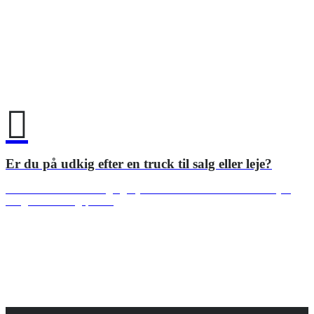
Er du på udkig efter en truck til salg eller leje?
Alle vores trucks til salg og leje leveres med fuldt hovedeftersyn.
Ring for leveringspriser!