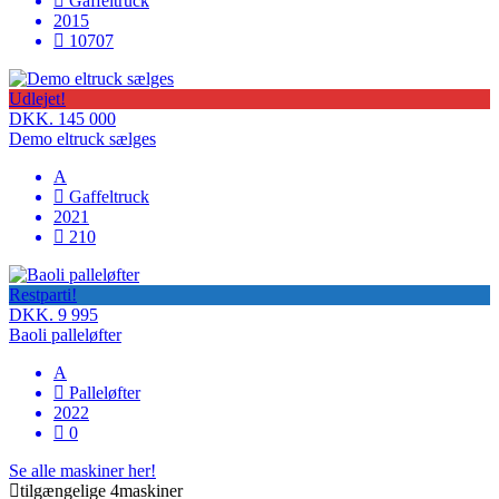
Gaffeltruck
2015
10707
Udlejet!
DKK. 145 000
Demo eltruck sælges
A
Gaffeltruck
2021
210
Restparti!
DKK. 9 995
Baoli palleløfter
A
Palleløfter
2022
0
Se alle maskiner her!
tilgængelige
4maskiner