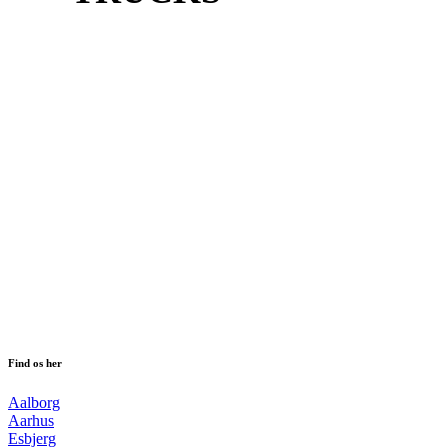
Hos Bechmann Trucks har vi stor erfaring
med leje, leasing og salg af trucks, og vi har
altid fokus på kvalitet og service. Vi tilbyder
kun trucks, vi kan stå inde for og som
opfylder vores standard. Når vi sætter en
truck til salg, er det altid en ordentlig
maskine, som du kan have glæde og gavn af i
lang tid og som du kan stole på.
Find os her
Aalborg
Aarhus
Esbjerg