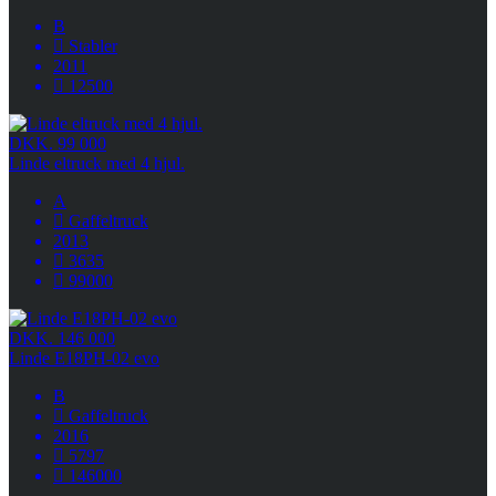
B
Stabler
2011
12500
DKK. 99 000
Linde eltruck med 4 hjul.
A
Gaffeltruck
2013
3635
99000
DKK. 146 000
Linde E18PH-02 evo
B
Gaffeltruck
2016
5797
146000