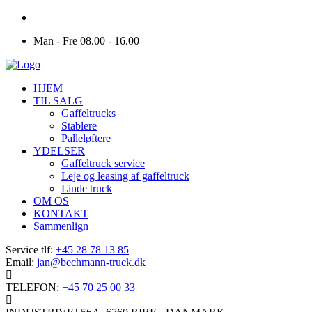
Man - Fre 08.00 - 16.00
HJEM
TIL SALG
Gaffeltrucks
Stablere
Palleløftere
YDELSER
Gaffeltruck service
Leje og leasing af gaffeltruck
Linde truck
OM OS
KONTAKT
Sammenlign
Service tlf:
+45 28 78 13 85
Email:
jan@bechmann-truck.dk
TELEFON:
+45 70 25 00 33