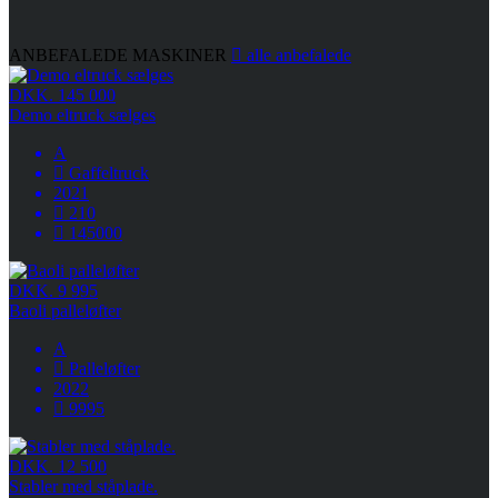
ANBEFALEDE MASKINER
alle
anbefalede
DKK. 145 000
Demo eltruck sælges
A
Gaffeltruck
2021
210
145000
DKK. 9 995
Baoli palleløfter
A
Palleløfter
2022
9995
DKK. 12 500
Stabler med ståplade.