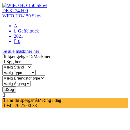
DKK. 24 600
WIFO HO-150 Skovl
A
Gaffeltruck
2021
0
Se alle maskiner her!
tilgængelige
15Maskiner
Søg her
Søg
Har du spørgsmål? Ring i dag!
+45 70 25 00 33